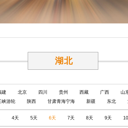
湖北
福建
北京
四川
贵州
西藏
广西
山
三峡游轮
陕西
甘肃青海宁海
新疆
东北
天
4天
5天
6天
7天
8天
9天
1