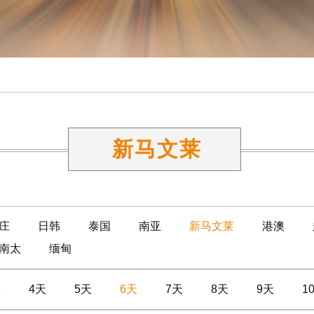
新马文莱
庄
日韩
泰国
南亚
新马文莱
港澳
南太
缅甸
天
4天
5天
6天
7天
8天
9天
1