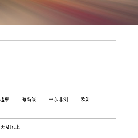
越柬
海岛线
中东非洲
欧洲
0天及以上